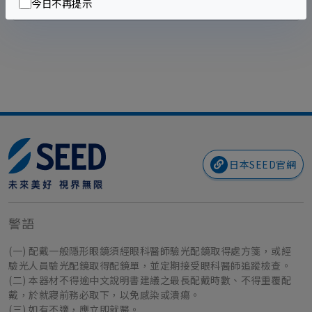
今日不再提示
VIEW MORE
日本SEED官網
警語
(一) 配戴一般隱形眼鏡須經眼科醫師驗光配鏡取得處方箋，或經
驗光人員驗光配鏡取得配鏡單，並定期接受眼科醫師追蹤檢查。
(二) 本器材不得逾中文說明書建議之最長配戴時數、不得重覆配
戴，於就寢前務必取下，以免感染或潰瘍。
(三) 如有不適，應立即就醫。