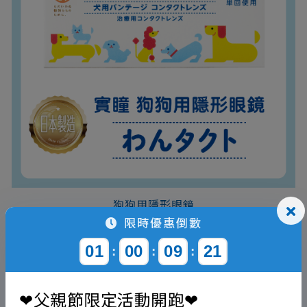
狗狗用隱形眼鏡
限時優惠倒數
VIEW MORE
01
00
09
21
:
:
:
❤父親節限定活動開跑❤