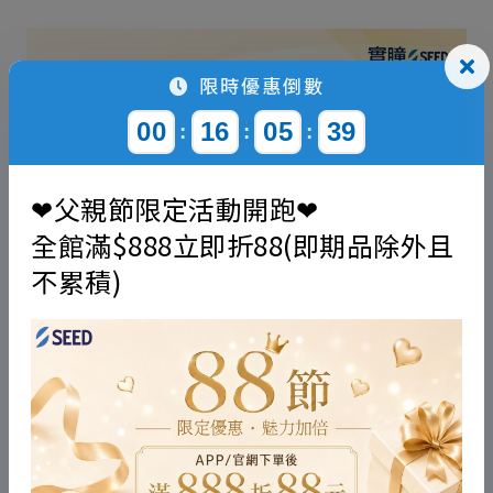
限時優惠倒數
00
16
05
38
:
:
:
❤父親節限定活動開跑❤
全館滿$888立即折88(即期品除外且
不累積)