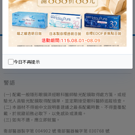
回列表
日本SEED官網
今日不再提示
警語
(一) 配戴一般隱形眼鏡須經眼科醫師驗光配鏡取得處方箋，或經
驗光人員驗光配鏡取得配鏡單，並定期接受眼科醫師追蹤檢查。
(二) 本器材不得逾中文說明書建議之最長配戴時數、不得重覆配
戴，於就寢前務必取下，以免感染或潰瘍。
(三) 如有不適，應立即就醫。
衛部醫器製字第 004902 號 衛部醫器輸字第 030768 號